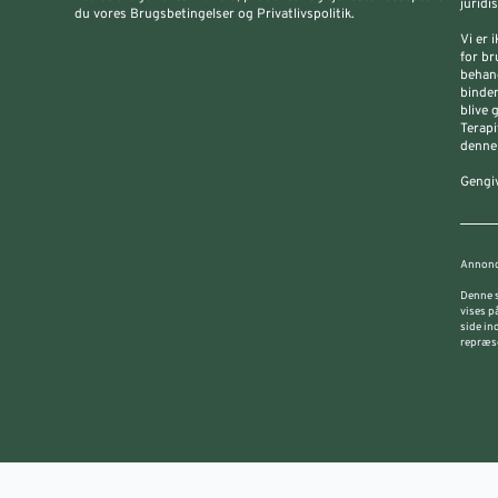
juridi
du vores Brugsbetingelser og Privatlivspolitik.
Vi er 
for br
behand
binden
blive 
Terapi
denne 
Gengiv
Annonc
Denne s
vises p
side in
repræse