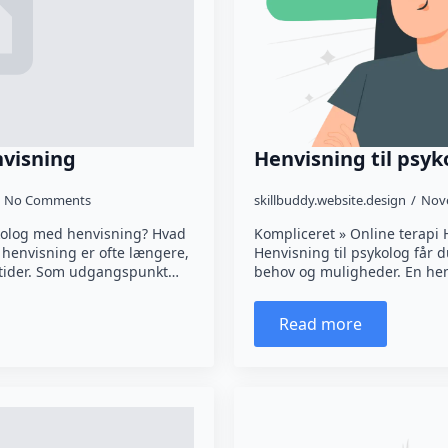
nvisning
Henvisning til psyk
No Comments
skillbuddy.website.design
Nov
sykolog med henvisning? Hvad
Kompliceret » Online terapi 
d henvisning er ofte længere,
Henvisning til psykolog får
er tider. Som udgangspunkt…
behov og muligheder. En hen
Read more