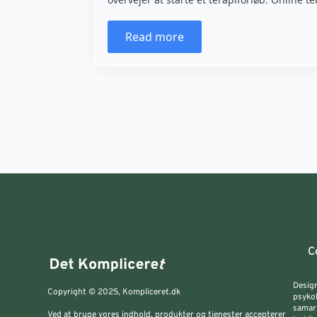
Read more
C
Design
Copyright © 2025, Kompliceret.dk
psykol
samarb
Ved at bruge vores indhold, produkter og tjenester accepterer