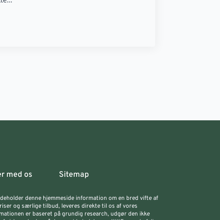
er med os
Sitemap
indeholder denne hjemmeside information om en bred vifte af
ser og særlige tilbud, leveres direkte til os af vores
ationen er baseret på grundig research, udgør den ikke