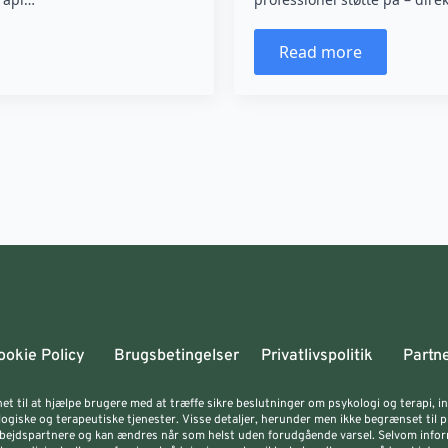
Read more
ookie Policy
Brugsbetingelser
Privatlivspolitik
Partn
et til at hjælpe brugere med at træffe sikre beslutninger om psykologi og terapi, 
ogiske og terapeutiske tjenester. Visse detaljer, herunder men ikke begrænset til pri
ejdspartnere og kan ændres når som helst uden forudgående varsel. Selvom inform