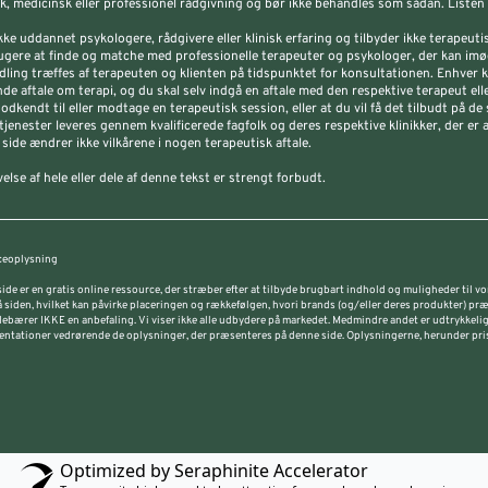
sk, medicinsk eller professionel rådgivning og bør ikke behandles som sådan. Liste
ikke uddannet psykologere, rådgivere eller klinisk erfaring og tilbyder ikke terapeut
ugere at finde og matche med professionelle terapeuter og psykologer, der kan imø
ling træffes af terapeuten og klienten på tidspunktet for konsultationen. Enhver
de aftale om terapi, og du skal selv indgå en aftale med den respektive terapeut eller
godkendt til eller modtage en terapeutisk session, eller at du vil få det tilbudt p
tjenester leveres gennem kvalificerede fagfolk og deres respektive klinikker, der er
side ændrer ikke vilkårene i nogen terapeutisk aftale.
else af hele eller dele af denne tekst er strengt forbudt.
eoplysning
ide er en gratis online ressource, der stræber efter at tilbyde brugbart indhold og muligheder til
å siden, hvilket kan påvirke placeringen og rækkefølgen, hvori brands (og/eller deres produkter) pr
debærer IKKE en anbefaling. Vi viser ikke alle udbydere på markedet. Medmindre andet er udtrykkeligt
ntationer vedrørende de oplysninger, der præsenteres på denne side. Oplysningerne, herunder pris
Optimized by Seraphinite Accelerator