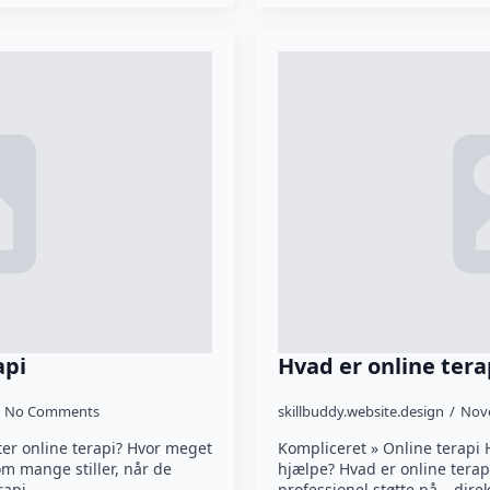
api
Hvad er online tera
No Comments
skillbuddy.website.design
Nov
ter online terapi? Hvor meget
Kompliceret » Online terapi 
om mange stiller, når de
hjælpe? Hvad er online terap
erapi…
professionel støtte på – dire