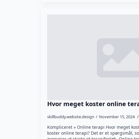
Hvor meget koster online ter
skillbuddy.website.design
November 15, 2024
Kompliceret » Online terapi Hvor meget kos
koster online terapi? Det er et spørgsmål, s
overvejer at starte et terapiforløb. Online t