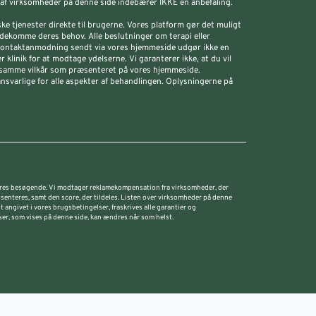
n af virksomheder på denne side indebærer IKKE en anbefaling.
iske tjenester direkte til brugerne. Vores platform gør det muligt
dekomme deres behov. Alle beslutninger om terapi eller
 kontaktanmodning sendt via vores hjemmeside udgør ikke en
 klinik for at modtage ydelserne. Vi garanterer ikke, at du vil
å de samme vilkår som præsenteret på vores hjemmeside.
 ansvarlige for alle aspekter af behandlingen. Oplysningerne på
 vores besøgende. Vi modtager reklamekompensation fra virksomheder, der
æsenteres, samt den score, der tildeles. Listen over virksomheder på denne
 angivet i vores brugsbetingelser, fraskrives alle garantier og
er, som vises på denne side, kan ændres når som helst.