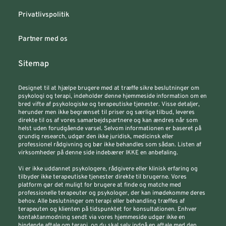
Privatlivspolitik
Partner med os
Sitemap
Designet til at hjælpe brugere med at træffe sikre beslutninger om
psykologi og terapi, indeholder denne hjemmeside information om en
bred vifte af psykologiske og terapeutiske tjenester. Visse detaljer,
herunder men ikke begrænset til priser og særlige tilbud, leveres
direkte til os af vores samarbejdspartnere og kan ændres når som
helst uden forudgående varsel. Selvom informationen er baseret på
grundig research, udgør den ikke juridisk, medicinsk eller
professionel rådgivning og bør ikke behandles som sådan. Listen af
virksomheder på denne side indebærer IKKE en anbefaling.
Vi er ikke uddannet psykologere, rådgivere eller klinisk erfaring og
tilbyder ikke terapeutiske tjenester direkte til brugerne. Vores
platform gør det muligt for brugere at finde og matche med
professionelle terapeuter og psykologer, der kan imødekomme deres
behov. Alle beslutninger om terapi eller behandling træffes af
terapeuten og klienten på tidspunktet for konsultationen. Enhver
kontaktanmodning sendt via vores hjemmeside udgør ikke en
bindende aftale om terapi, og du skal selv indgå en aftale med den