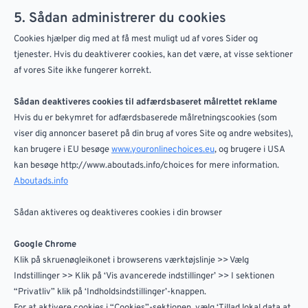
5. Sådan administrerer du cookies
Cookies hjælper dig med at få mest muligt ud af vores Sider og
tjenester. Hvis du deaktiverer cookies, kan det være, at visse sektioner
af vores Site ikke fungerer korrekt.
Sådan deaktiveres cookies til adfærdsbaseret målrettet reklame
Hvis du er bekymret for adfærdsbaserede målretningscookies (som
viser dig annoncer baseret på din brug af vores Site og andre websites),
kan brugere i EU besøge
www.youronlinechoices.eu
, og brugere i USA
kan besøge http://www.aboutads.info/choices for mere information.
Aboutads.info
Sådan aktiveres og deaktiveres cookies i din browser
Google Chrome
Klik på skruenøgleikonet i browserens værktøjslinje >> Vælg
Indstillinger >> Klik på ‘Vis avancerede indstillinger’ >> I sektionen
“Privatliv” klik på ‘Indholdsindstillinger’-knappen.
For at aktivere cookies i “Cookies”-sektionen, vælg ‘Tillad lokal data at