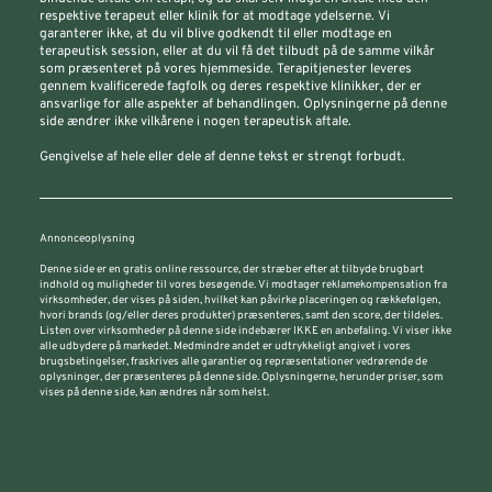
respektive terapeut eller klinik for at modtage ydelserne. Vi
garanterer ikke, at du vil blive godkendt til eller modtage en
terapeutisk session, eller at du vil få det tilbudt på de samme vilkår
som præsenteret på vores hjemmeside. Terapitjenester leveres
gennem kvalificerede fagfolk og deres respektive klinikker, der er
ansvarlige for alle aspekter af behandlingen. Oplysningerne på denne
side ændrer ikke vilkårene i nogen terapeutisk aftale.
Gengivelse af hele eller dele af denne tekst er strengt forbudt.
Annonceoplysning
Denne side er en gratis online ressource, der stræber efter at tilbyde brugbart
indhold og muligheder til vores besøgende. Vi modtager reklamekompensation fra
virksomheder, der vises på siden, hvilket kan påvirke placeringen og rækkefølgen,
hvori brands (og/eller deres produkter) præsenteres, samt den score, der tildeles.
Listen over virksomheder på denne side indebærer IKKE en anbefaling. Vi viser ikke
alle udbydere på markedet. Medmindre andet er udtrykkeligt angivet i vores
brugsbetingelser, fraskrives alle garantier og repræsentationer vedrørende de
oplysninger, der præsenteres på denne side. Oplysningerne, herunder priser, som
vises på denne side, kan ændres når som helst.