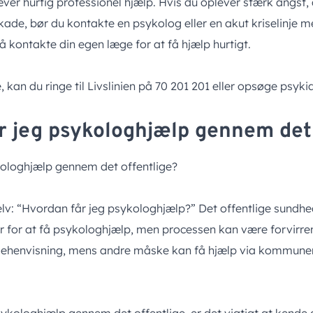
ver hurtig professionel hjælp. Hvis du oplever stærk angst, 
skade, bør du kontakte en psykolog eller en akut kriselinje 
kontakte din egen læge for at få hjælp hurtigt.
e, kan du ringe til Livslinien på 70 201 201 eller opsøge psyk
r jeg psykologhjælp gennem det 
ologhjælp gennem det offentlige?
lv: “Hvordan får jeg psykologhjælp?” Det offentlige sund
er for at få psykologhjælp, men processen kan være forvirre
gehenvisning, mens andre måske kan få hjælp via kommunen 