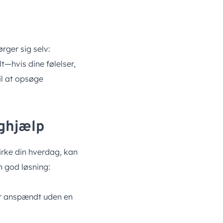
ger sig selv:
t—hvis dine følelser,
il at opsøge
oghjælp
irke din hverdag, kan
n god løsning:
er anspændt uden en