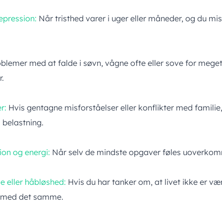
epression:
Når tristhed varer i uger eller måneder, og du miste
blemer med at falde i søvn, vågne ofte eller sove for mege
r.
er:
Hvis gentagne misforståelser eller konflikter med familie,
 belastning.
on og energi:
Når selv de mindste opgaver føles uoverkom
e eller håbløshed:
Hvis du har tanker om, at livet ikke er vær
lp med det samme.