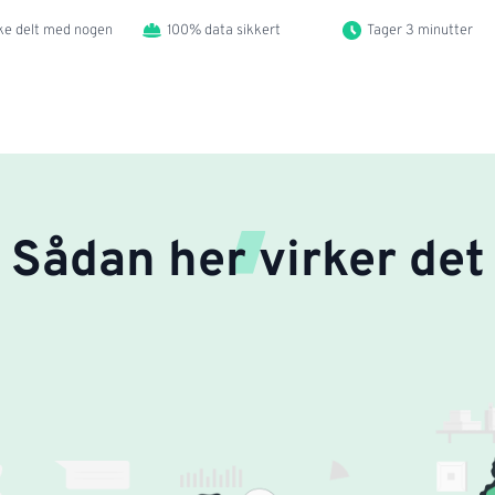
kke delt med nogen
100% data sikkert
Tager 3 minutter
Sådan her virker det