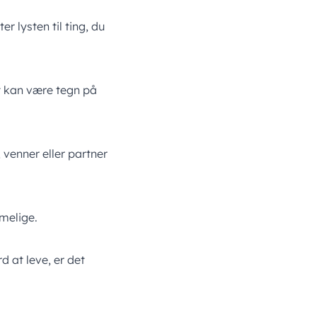
r lysten til ting, du
t kan være tegn på
 venner eller partner
melige.
d at leve, er det