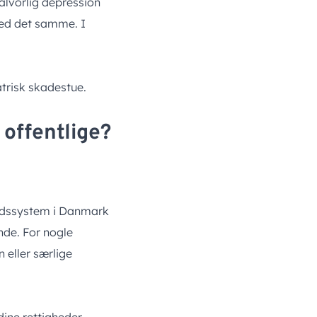
alvorlig depression
med det samme. I
iatrisk skadestue.
offentlige?
hedssystem i Danmark
nde. For nogle
eller særlige