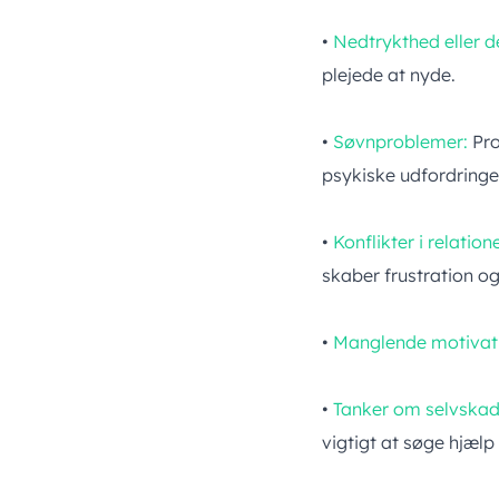
•
Nedtrykthed eller d
plejede at nyde.
•
Søvnproblemer:
Pro
psykiske udfordringe
•
Konflikter i relation
skaber frustration og
•
Manglende motivati
•
Tanker om selvskad
vigtigt at søge hjæ