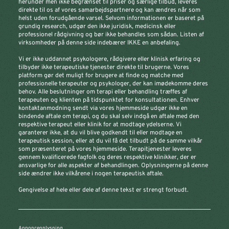
herunder men ikke begrænset til priser og særlige tilbud, leveres
direkte til os af vores samarbejdspartnere og kan ændres når som
helst uden forudgående varsel. Selvom informationen er baseret på
grundig research, udgør den ikke juridisk, medicinsk eller
professionel rådgivning og bør ikke behandles som sådan. Listen af
virksomheder på denne side indebærer IKKE en anbefaling.
Vi er ikke uddannet psykologere, rådgivere eller klinisk erfaring og
tilbyder ikke terapeutiske tjenester direkte til brugerne. Vores
platform gør det muligt for brugere at finde og matche med
professionelle terapeuter og psykologer, der kan imødekomme deres
behov. Alle beslutninger om terapi eller behandling træffes af
terapeuten og klienten på tidspunktet for konsultationen. Enhver
kontaktanmodning sendt via vores hjemmeside udgør ikke en
bindende aftale om terapi, og du skal selv indgå en aftale med den
respektive terapeut eller klinik for at modtage ydelserne. Vi
garanterer ikke, at du vil blive godkendt til eller modtage en
terapeutisk session, eller at du vil få det tilbudt på de samme vilkår
som præsenteret på vores hjemmeside. Terapitjenester leveres
gennem kvalificerede fagfolk og deres respektive klinikker, der er
ansvarlige for alle aspekter af behandlingen. Oplysningerne på denne
side ændrer ikke vilkårene i nogen terapeutisk aftale.
Gengivelse af hele eller dele af denne tekst er strengt forbudt.
Annonceoplysning