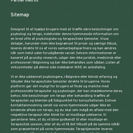
Partner med os
Sitemap
Designet til at hjælpe brugere med at træffe sikre beslutninger om
psykologi og terapi, indeholder denne hjemmeside information om
en bred vifte af psykologiske og terapeutiske tjenester. Visse
detaljer, herunder men ikke begrænset til priser og særlige tilbud,
leveres direkte til os af vores samarbejdspartnere og kan ændres
når som helst uden forudgående varsel. Selvom informationen er
baseret på grundig research, udgør den ikke juridisk, medicinsk eller
professionel rådgivning og bør ikke behandles som sådan. Listen af
virksomheder på denne side indebærer IKKE en anbefaling.
Vi er ikke uddannet psykologere, rådgivere eller klinisk erfaring og
tilbyder ikke terapeutiske tjenester direkte til brugerne. Vores
platform gør det muligt for brugere at finde og matche med
professionelle terapeuter og psykologer, der kan imødekomme deres
behov. Alle beslutninger om terapi eller behandling træffes af
terapeuten og klienten på tidspunktet for konsultationen. Enhver
kontaktanmodning sendt via vores hjemmeside udgør ikke en
bindende aftale om terapi, og du skal selv indgå en aftale med den
respektive terapeut eller klinik for at modtage ydelserne. Vi
garanterer ikke, at du vil blive godkendt til eller modtage en
terapeutisk session, eller at du vil få det tilbudt på de samme vilkår
som præsenteret på vores hjemmeside. Terapitjenester leveres