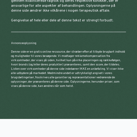
gennem kvalificerede fagfolk og deres respektive klinikker, der er
ansvarlige for alle aspekter af behandlingen. Oplysningerne på
denne side ændrer ikke vilkårene i nogen terapeutisk aftale.
Gengivelse af hele eller dele af denne tekst er strengt forbudt.
Annonceoplysning
Denne side er en gratis online ressource, der stræber efter at tilbyde brugbart indhold
og muligheder til vores besøgende. Vi modtager reklamekompensation fra
virksomheder, der vises på siden, hvilket kan påvirke placeringen og rækkefølgen,
hvori brands (og/eller deres produkter) præsenteres, samt den score, der tildeles.
Listen over virksomheder på denne side indebærer IKKE en anbefaling. Vi viser ikke
alle udbydere på markedet. Medmindre andet er udtrykkeligt angivet i vores
brugsbetingelser, fraskrives alle garantier og repræsentationer vedrørende de
oplysninger, der præsenteres på denne side. Oplysningerne, herunder priser, som
vises på denne side, kan ændres når som helst.